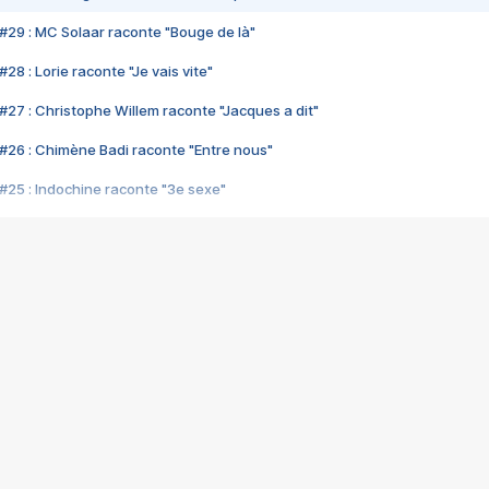
#29 : MC Solaar raconte "Bouge de là"
28 : Lorie raconte "Je vais vite"
#27 : Christophe Willem raconte "Jacques a dit"
#26 : Chimène Badi raconte "Entre nous"
#25 : Indochine raconte "3e sexe"
#24 : Zaho raconte "C'est chelou"
#23 : Patrick Bruel raconte "Au café des délices"
#22 : Kyo raconte "Le chemin"
#21 : Nolwenn Leroy raconte "Cassé"
#20 : Patrick Hernandez raconte "Born to be alive"
#19 : Lorie raconte "Près de moi"
#18 : Michael Jones raconte "A nos actes manqués" (avec Jean-Jacque