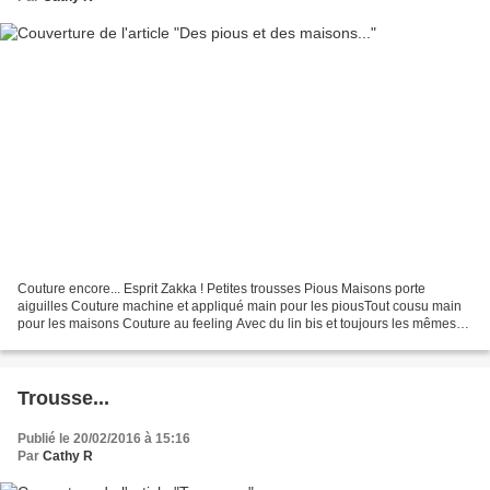
Couture encore... Esprit Zakka ! Petites trousses Pious Maisons porte
aiguilles Couture machine et appliqué main pour les piousTout cousu main
pour les maisons Couture au feeling Avec du lin bis et toujours les mêmes
tissus pimpants !Et toujours la même...
Trousse...
Publié le 20/02/2016 à 15:16
Par
Cathy R