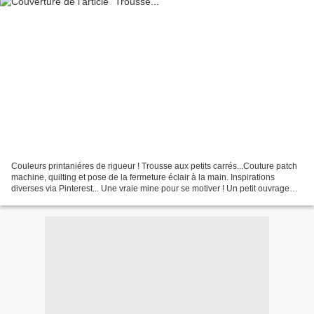
Couleurs printaniéres de rigueur ! Trousse aux petits carrés...Couture patch
machine, quilting et pose de la fermeture éclair à la main. Inspirations
diverses via Pinterest... Une vraie mine pour se motiver ! Un petit ouvrage
qui donne la pêche et l'envie...