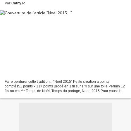
Par
Cathy R
Faire perdurer cette tradition... "Noël 2015" Petite création à points
comptés51 points x 117 points Brodé en 1 fil sur 1 fil sur une toile Permin 12
fils au cm *** Temps de Noël, Temps du partage, Noel_2015 Pour vous si
vous voulez ! *** Bon dimanche...