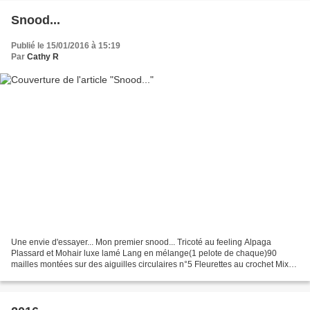
Snood...
Publié le 15/01/2016 à 15:19
Par
Cathy R
Une envie d'essayer... Mon premier snood... Tricoté au feeling Alpaga
Plassard et Mohair luxe lamé Lang en mélange(1 pelote de chaque)90
mailles montées sur des aiguilles circulaires n°5 Fleurettes au crochet Mix
de laines RenaissanceDyeing, Aurifil et...