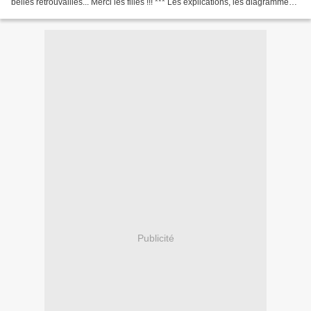
belles retrouvailles... Merci les filles !!! *** Les explications, les diagrammes
et les photos à venir sur le...
Publicité