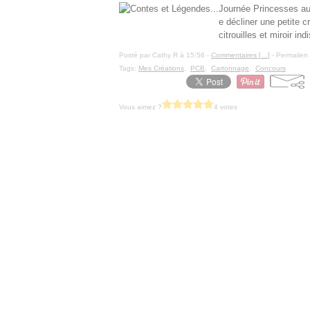
Journée Princesses au
e décliner une petite 
citrouilles et miroir i
Posté par Cathy R à 15:56 -
Commentaires [
…
]
- Permalien 
Tags:
Mes Créations
,
PCB
,
Cartonnage
,
Concours
Vous aimez ?
4 votes