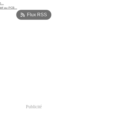
...
itif au PCB...
Flux RSS
Publicité