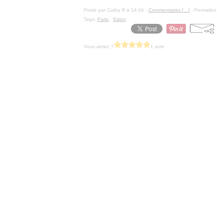
Posté par Cathy R à 14:44 -
Commentaires [
…
]
- Permalien 
Tags:
Paris
,
Salon
Vous aimez ?
1 vote