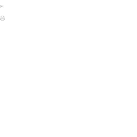
[
#
]