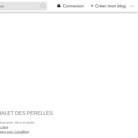
Connexion
+
Créer mon blog
HALET DES PERELLES
 brocante, déco et jardin...
u blog
 blog avec CanalBlog